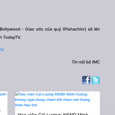
ollywood - Giao ước của quỷ (Pishachini) sẽ lên
nh TodayTV.
TV
Tin nội bộ IMC
.
Học viện Cải Lương: NSND Minh ...