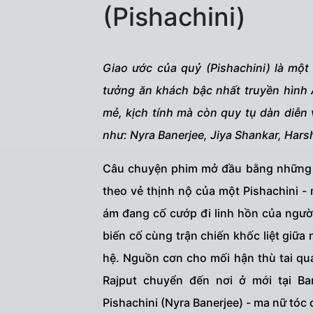
(Pishachini)
Giao ước của quỷ (Pishachini) là một 
tưởng ăn khách bậc nhất truyền hình 
mẻ, kịch tính mà còn quy tụ dàn diễn
như: Nyra Banerjee, Jiya Shankar, Harsh
Câu chuyện phim mở đầu bằng những tì
theo vẻ thịnh nộ của một Pishachini -
ám đang cố cướp đi linh hồn của người
biến cố cùng trận chiến khốc liệt giữ
hệ. Nguồn cơn cho mối hận thù tai quá
Rajput chuyển đến nơi ở mới tại Ba
Pishachini (Nyra Banerjee) - ma nữ tóc 