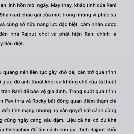
cạn linh hồn mỗi ngày. May thay, khắc tinh của Rani
a Shankar) cháu gái của một trong những vị pháp sư
 và cũng sở hữu năng lực đặc biệt, cảm nhận được
ến nhà Rajput chơi và phát hiện Rani chính là
y tiêu diệt.
quáng nên liên tục gây khó dễ, cản trở quá trình
ã giúp đỡ anh thoát khỏi sự khống chế của tà thuật
trần Rani để bảo vệ gia đình. Trong suốt quá trình
lần Pavithra và Rocky bất đồng quan điểm thậm chí
m đến tính mạng nhưng họ vẫn quyết sát cánh cùng
g cũng ngày càng sâu đậm. Liệu cả hai có đủ khả
ủa Pishachini để tìm cách cứu gia đình Rajput khỏi