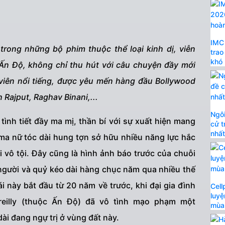
IMC 
trong những bộ phim thuộc thể loại kinh dị, viễn
trao
khó
Ấn Độ, không chỉ thu hút với câu chuyện đầy mới
 viên nổi tiếng, được yêu mến hàng đầu Bollywood
 Rajput, Raghav Binani,...
Ngôi
nh tiết đầy ma mị, thần bí với sự xuất hiện mang
cử t
nhấ
 ma nữ tóc dài hung tợn sở hữu nhiều năng lực hắc
 vô tội. Đây cũng là hình ảnh báo trước của chuỗi
a người và quỷ kéo dài hàng chục năm qua nhiều thế
i này bắt đầu từ 20 năm về trước, khi đại gia đình
Cell
luyệ
reilly (thuộc Ấn Độ) đã vô tình mạo phạm một
mùa
dài đang ngự trị ở vùng đất này.