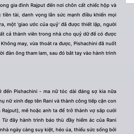
ong gia đình Rajput đến nơi chôn cất chiếc hộp và
 tiền tài, danh vọng lẫn sức mạnh điều khiển mọi
ra, một ‘giao ước của quỷ’ đã được thiết lập, người
ất cả thành viên trong nhà cho quỷ dữ để có được
 Không may, vừa thoát ra được, Pishachini đã nuốt
ười đàn ông tham lam, sau đó bắt tay vào hành trình
 đến Pishachini - ma nữ tóc dài đáng sợ kia nữa
hụ nữ xinh đẹp tên Rani và thành công tiếp cận con
h Rajput), mê hoặc anh ta để trở thành vợ sắp cưới
 Từ đây hành trình báo thù đầy hiểm ác của Rani
nhà ngày càng suy kiệt, héo úa, thiếu sức sống bởi