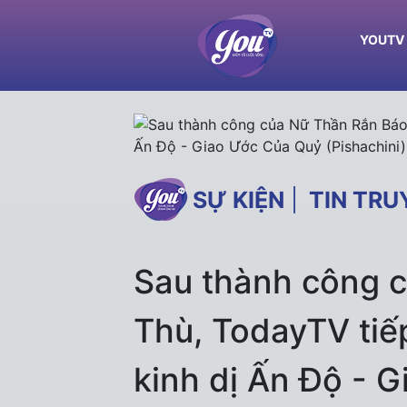
YOUTV
SỰ KIỆN
|
TIN TRU
Sau thành công 
Thù, TodayTV tiế
kinh dị Ấn Độ - 