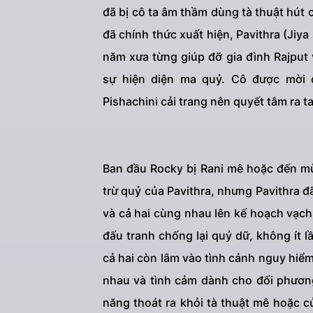
đã bị cô ta âm thầm dùng tà thuật hút 
đã chính thức xuất hiện, Pavithra (Jiy
năm xưa từng giúp đỡ gia đình Rajput
sự hiện diện ma quỷ. Cô được mời đ
Pishachini cải trang nên quyết tâm ra ta
Ban đầu Rocky bị Rani mê hoặc đến mù 
trừ quỷ của Pavithra, nhưng Pavithra đ
và cả hai cùng nhau lên kế hoạch vạch 
đấu tranh chống lại quỷ dữ, không ít 
cả hai còn lâm vào tình cảnh nguy hiể
nhau và tình cảm dành cho đối phươn
năng thoát ra khỏi tà thuật mê hoặc c