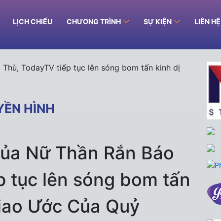
LỊCH CHIẾU
CHƯƠNG TRÌNH
SỰ KIỆN
LIÊN H
YỀN HÌNH
của Nữ Thần Rắn Báo
p tục lên sóng bom tấn
Giao Ước Của Quỷ