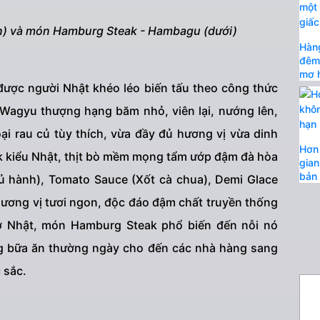
n) và món Hamburg Steak - Hambagu (dưới)
Hàng
đêm 
mơ h
ược người Nhật khéo léo biến tấu theo công thức
 Wagyu thượng hạng băm nhỏ, viên lại, nướng lên,
ại rau củ tùy thích, vừa đầy đủ hương vị vừa dinh
Hơn 
 kiểu Nhật, thịt bò mềm mọng tẩm ướp đậm đà hòa
gian
bản 
củ hành), Tomato Sauce (Xốt cà chua), Demi Glace
ương vị tươi ngon, độc đáo đậm chất truyền thống
ở Nhật, món Hamburg Steak phổ biến đến nỗi nó
g bữa ăn thường ngày cho đến các nhà hàng sang
 sắc.