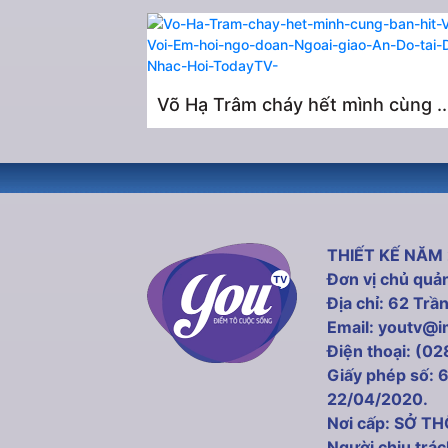
Võ Hạ Trâm cháy hết mình cùng ..
THIẾT KẾ NĂM
Đơn vị chủ q
Địa chỉ: 62 Tr
Email: youtv@
Điện thoại: (0
Giấy phép số: 
22/04/2020.
Nơi cấp: SỞ 
Người chịu trá