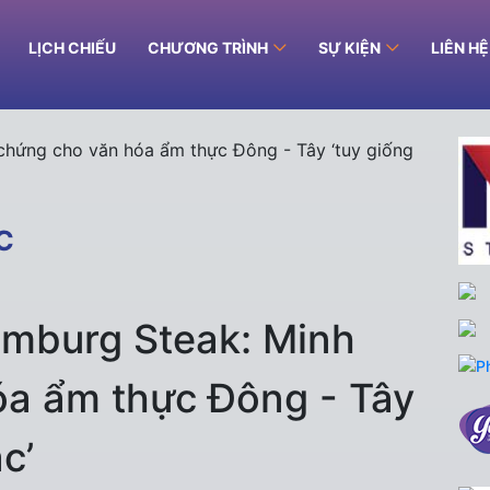
LỊCH CHIẾU
CHƯƠNG TRÌNH
SỰ KIỆN
LIÊN H
C
mburg Steak: Minh
óa ẩm thực Đông - Tây
c’