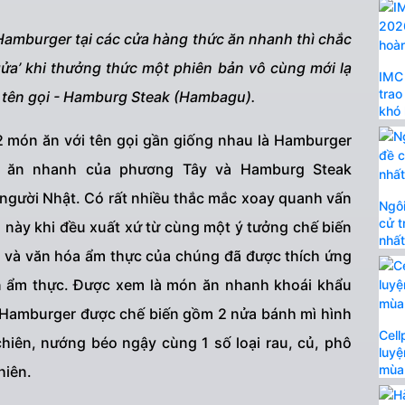
Hamburger tại các cửa hàng thức ăn nhanh thì chắc
ửa’ khi thưởng thức một phiên bản vô cùng mới lạ
IMC 
trao
 tên gọi - Hamburg Steak (Hambagu).
khó
2 món ăn với tên gọi gần giống nhau là Hamburger
n ăn nhanh của phương Tây và Hamburg Steak
người Nhật. Có rất nhiều thắc mắc xoay quanh vấn
Ngôi
cử t
 này khi đều xuất xứ từ cùng một ý tưởng chế biến
nhấ
u và văn hóa ẩm thực của chúng đã được thích ứng
nền ẩm thực. Được xem là món ăn nhanh khoái khẩu
i, Hamburger được chế biến gồm 2 nửa bánh mì hình
Cell
chiên, nướng béo ngậy cùng 1 số loại rau, củ, phô
luyệ
mùa
hiên.