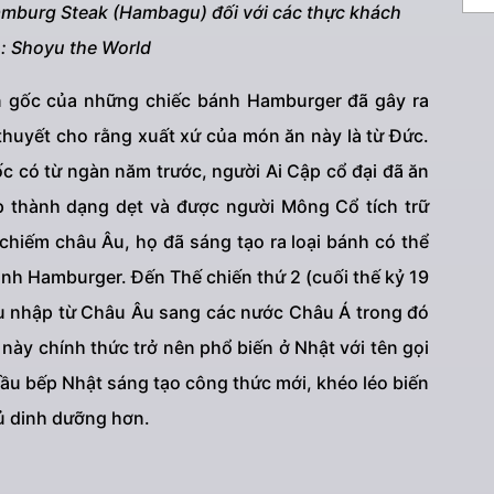
mburg Steak (Hambagu) đối với các thực khách
: Shoyu the World
n gốc của những chiếc bánh Hamburger đã gây ra
 thuyết cho rằng xuất xứ của món ăn này là từ Đức.
ốc có từ ngàn năm trước, người Ai Cập cổ đại đã ăn
p thành dạng dẹt và được người Mông Cổ tích trữ
 chiếm châu Âu, họ đã sáng tạo ra loại bánh có thể
ánh Hamburger. Đến Thế chiến thứ 2 (cuối thế kỷ 19
du nhập từ Châu Âu sang các nước Châu Á trong đó
này chính thức trở nên phổ biến ở Nhật với tên gọi
u bếp Nhật sáng tạo công thức mới, khéo léo biến
đủ dinh dưỡng hơn.