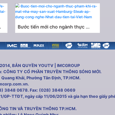
.
Bước tiến mới cho ngành thực ...
 2014, BẢN QUYỀN YOUTV | IMCGROUP
uản: CÔNG TY CỔ PHẦN TRUYỀN THÔNG SÓNG MỚI.
ần Quang Khải, Phường Tân Định, TP.HCM.
imcorp.com.vn.
28) 3848 0678. Fax: (028) 3848 0669
61/GP-TTĐT, ngày cấp 11/06/2015 và gia hạn theo giấy p
THÔNG TIN VÀ TRUYỀN THÔNG TP.HCM.
ch nhiệm: Lê Ngọc Quỳnh Như.