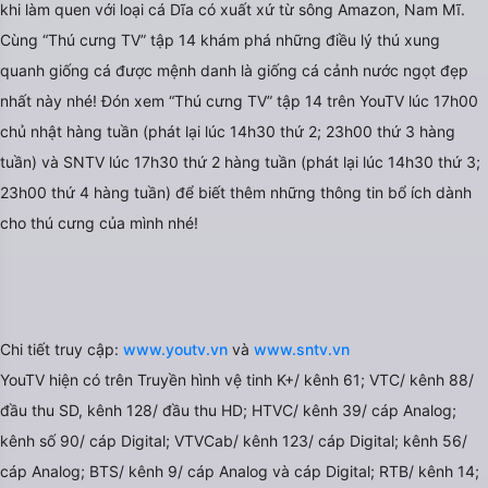
khi làm quen với loại cá Dĩa có xuất xứ từ sông Amazon, Nam Mĩ.
Cùng “Thú cưng TV” tập 14 khám phá những điều lý thú xung
quanh giống cá được mệnh danh là giống cá cảnh nước ngọt đẹp
nhất này nhé! Đón xem “Thú cưng TV” tập 14 trên YouTV lúc 17h00
chủ nhật hàng tuần (phát lại lúc 14h30 thứ 2; 23h00 thứ 3 hàng
tuần) và SNTV lúc 17h30 thứ 2 hàng tuần (phát lại lúc 14h30 thứ 3;
23h00 thứ 4 hàng tuần) để biết thêm những thông tin bổ ích dành
cho thú cưng của mình nhé!
Chi tiết truy cập:
www.youtv.vn
và
www.sntv.vn
YouTV hiện có trên Truyền hình vệ tinh K+/ kênh 61; VTC/ kênh 88/
đầu thu SD, kênh 128/ đầu thu HD; HTVC/ kênh 39/ cáp Analog;
kênh số 90/ cáp Digital; VTVCab/ kênh 123/ cáp Digital; kênh 56/
cáp Analog; BTS/ kênh 9/ cáp Analog và cáp Digital; RTB/ kênh 14;