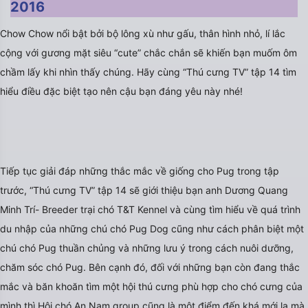
2016
Chow Chow nổi bật bởi bộ lông xù như gấu, thân hình nhỏ, lí lắc
cộng với gương mặt siêu “cute” chắc chắn sẽ khiến bạn muốm ôm
chầm lấy khi nhìn thấy chúng. Hãy cùng “Thú cưng TV” tập 14 tìm
hiểu điều đặc biệt tạo nên cậu bạn đáng yêu này nhé!
Tiếp tục giải đáp những thắc mắc về giống cho Pug trong tập
trước, “Thú cưng TV” tập 14 sẽ giới thiệu bạn anh Dương Quang
Minh Trí- Breeder trại chó T&T Kennel và cùng tìm hiểu về quá trình
du nhập của những chú chó Pug Dog cũng như cách phân biệt một
chú chó Pug thuần chủng và những lưu ý trong cách nuôi dưỡng,
chăm sóc chó Pug. Bên cạnh đó, đối với những bạn còn đang thắc
mắc và băn khoăn tìm một hội thú cưng phù hợp cho chó cưng của
mình thì Hội chó An Nam group cũng là một điểm đến khá mới lạ mà